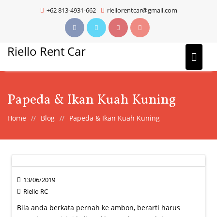
Skip
+62 813-4931-662
riellorentcar@gmail.com
to
content
Riello Rent Car
Papeda & Ikan Kuah Kuning
Home
Blog
Papeda & Ikan Kuah Kuning
13/06/2019
Riello RC
Bila anda berkata pernah ke ambon, berarti harus