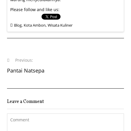
Please follow and like us:
,
,
Blog
Kota Ambon
Wisata Kuliner
Post
navigation
Previous:
Previous
Pantai Natsepa
post:
Leave a Comment